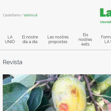
Castellano
/
Valenciá
Els
LA
El nostre
Les nostres
Form
nostres
UNIÓ
dia a dia
propostes
LA
èxits
Revista