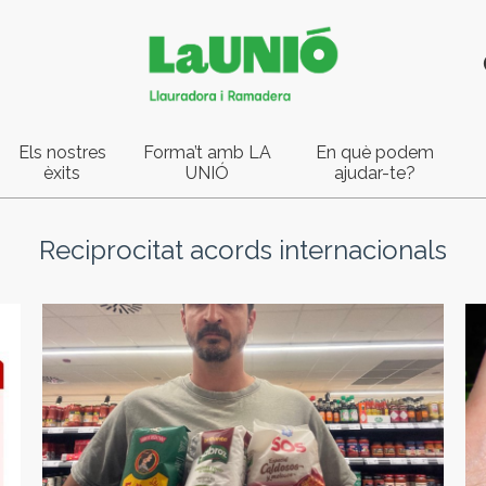
Els nostres
Forma’t amb LA
En què podem
èxits
UNIÓ
ajudar-te?
Reciprocitat acords internacionals