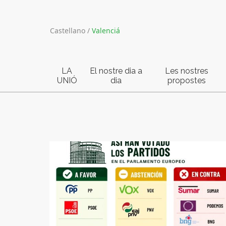
Castellano
/
Valenciá
LA
El nostre dia a
Les nostres
UNIÓ
dia
propostes