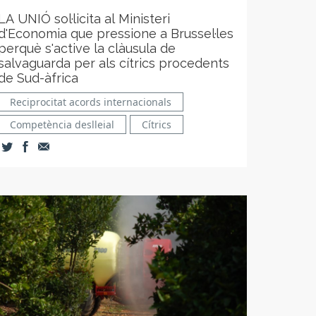
LA UNIÓ sol·licita al Ministeri
d'Economia que pressione a Brussel·les
perquè s'active la clàusula de
salvaguarda per als cítrics procedents
de Sud-àfrica
Reciprocitat acords internacionals
Competència deslleial
Cítrics