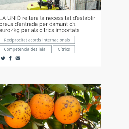
LA UNIÓ reitera la necessitat d'establir
preus d'entrada per damunt d'1
euro/kg per als cítrics importats
Reciprocitat acords internacionals
Competència deslleial
Cítrics