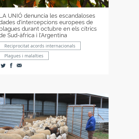
LA UNIÓ denuncia les escandaloses
dades d'intercepcions europees de
plagues durant octubre en els cítrics
de Sud-àfrica i l'Argentina
Reciprocitat acords internacionals
Plagues i malalties