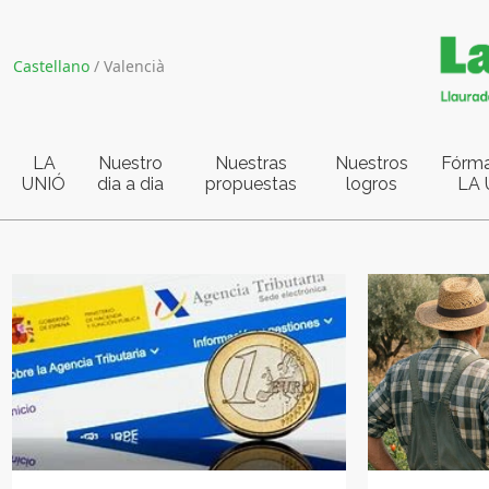
Castellano
/
Valencià
LA
Nuestro
Nuestras
Nuestros
Fórma
UNIÓ
dia a dia
propuestas
logros
LA 