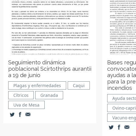
Seguimiento dinámica
Bases regu
poblacional Scirtothrips aurantii
convocator
a 19 de junio
ayudas a l
para la pr
Plagas y enfermedades
Caqui
incendios
Cítricos
Granada
Ayuda secto
Uva de Mesa
Ovino-capr
Vacuno en