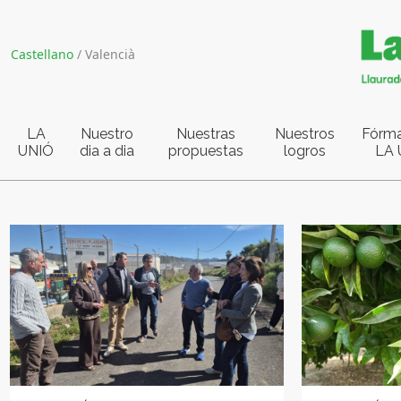
Castellano
/
Valencià
LA
Nuestro
Nuestras
Nuestros
Fórma
UNIÓ
dia a dia
propuestas
logros
LA 