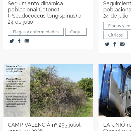
Seguimiento dinámica
Seguimient
poblacional Cotonet
poblacional
(Pseudococcus longispinus) a
24 de julio
24 de julio
Plagas y e
Plagas y enfermedades
Caqui
Cítricos
CAMP VALENCIÀ nº 293 juliol-
LA UNIÓ re
agost de 2026
Conselleria