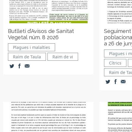
Butlletí d’Avisos de Sanitat
Seguiment
Vegetal núm. 8 2026
poblacional
a 26 de jun
Plagues i malalties
Plagues i m
Raïm de Taula
Raïm de vi
Cítrics
Raïm de Ta