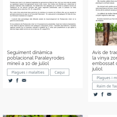
Seguiment dinàmica
Avís de tr
poblacional Paraleyrodes
la vinya zo
mineii a 10 de juliol
embossat d
juliol
Plagues i malalties
Caqui
Plagues i m
Raïm de Ta