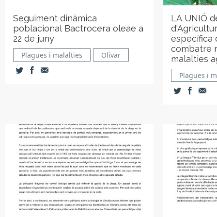
Seguiment dinàmica
LA UNIÓ de
poblacional Bactrocera oleae a
d'Agricultu
22 de juny
específica 
combatre n
Plagues i malalties
Olivar
malalties a
Plagues i m