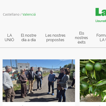
Castellano
/
Valenciá
Els
LA
El nostre
Les nostres
Form
nostres
UNIÓ
dia a dia
propostes
LA
èxits