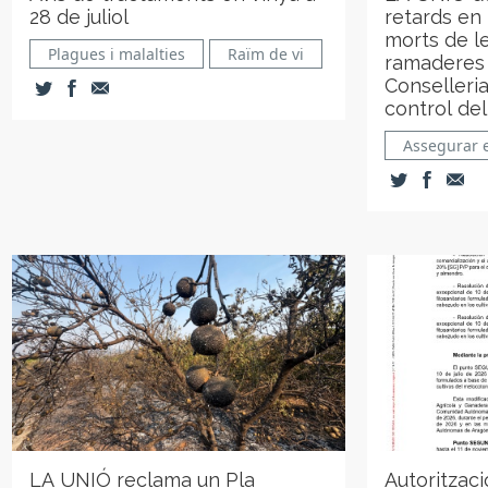
28 de juliol
retards en 
morts de l
Plagues i malalties
Raïm de vi
ramaderes i
Conselleri
control del
Assegurar e
LA UNIÓ reclama un Pla
Autoritzac