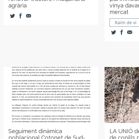
agrària
vinya davan
mercat
Raïm de vi
Seguiment dinàmica
LA UNIÓ de
poblacional Cotonet de Sud-
de conills 