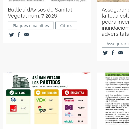
Butlletí d’Avisos de Sanitat
Asseguranç
Vegetal núm. 7 2026
la teua col
pedra,incen
Plagues i malalties
Cítrics
inundacions
adversitats
Assegurar e