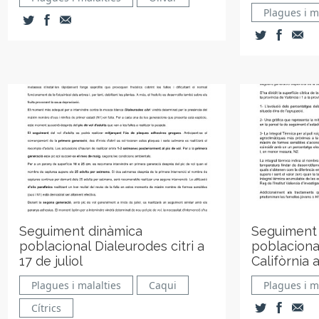
Plagues i m
Seguiment dinàmica
Seguiment
poblacional Dialeurodes citri a
poblacional
17 de juliol
Califòrnia a
Plagues i malalties
Caqui
Plagues i m
Cítrics