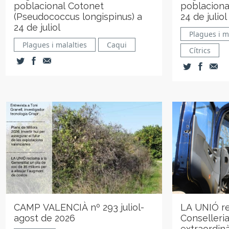
poblacional Cotonet
poblacional
(Pseudococcus longispinus) a
24 de juliol
24 de juliol
Plagues i m
Plagues i malalties
Caqui
Cítrics
CAMP VALENCIÀ nº 293 juliol-
LA UNIÓ re
agost de 2026
Conselleria
extraordinà