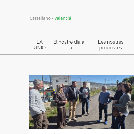
Castellano
/
Valenciá
LA
El nostre dia a
Les nostres
UNIÓ
dia
propostes