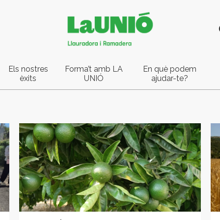
Els nostres
Forma’t amb LA
En què podem
èxits
UNIÓ
ajudar-te?