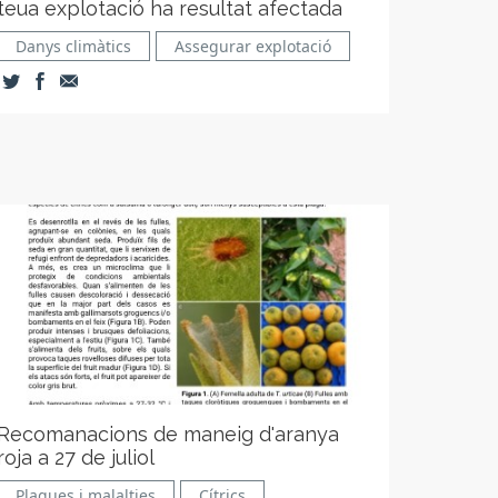
teua explotació ha resultat afectada
Danys climàtics
Assegurar explotació
Recomanacions de maneig d'aranya
roja a 27 de juliol
Plagues i malalties
Cítrics