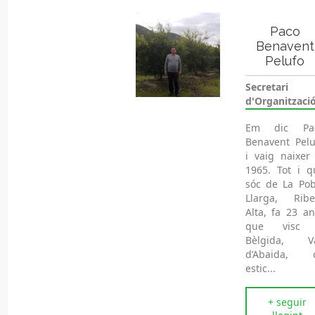
Paco
Benavent
Pelufo
Secretari
d'Organització
Em dic Pa
Benavent Pelu
i vaig naixer 
1965. Tot i q
sóc de La Pob
Llarga, Ribe
Alta, fa 23 an
que visc
Bèlgida, Va
d’Abaida, 
estic...
+ seguir