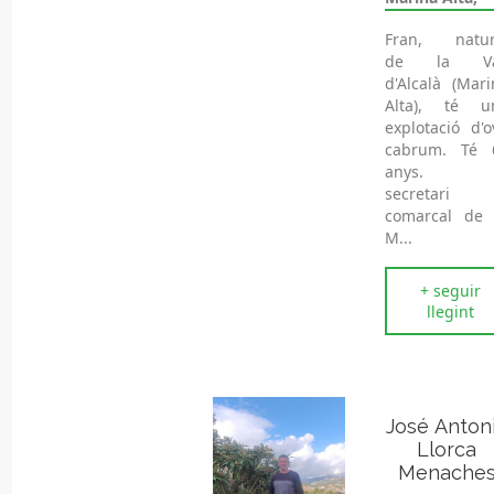
Fran, natur
de la Va
d'Alcalà (Mari
Alta), té u
explotació d'o
cabrum. Té 
anys. E
secretari
comarcal de 
M...
+ seguir
llegint
José Anton
Llorca
Menache