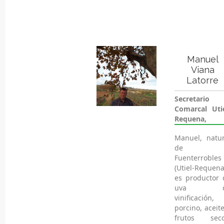
Manuel
Viana
Latorre
Secretario
Comarcal Utie
Requena,
Manuel, natur
de
Fuenterrobles
(Utiel-Requena
es productor 
uva d
vinificación,
porcino, aceit
frutos seco