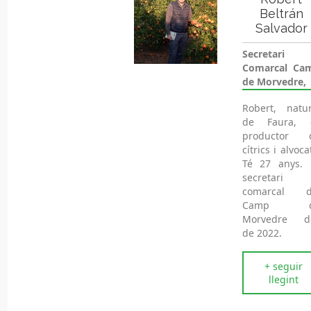
Beltrán
Salvador
Secretari
Comarcal Ca
de Morvedre,
Robert, natur
de Faura, 
productor 
cítrics i alvoca
Té 27 anys. 
secretari
comarcal d
Camp d
Morvedre d
de 2022.
+ seguir
llegint