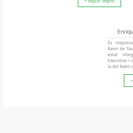
+ seguir llegint
Enriq
És responsa
Raïm de Tau
estat inte
Executiva i 
la DO Raïm d
+