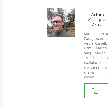
Arturo
Zaragozà
Arasa
Soc Artu
Zaragozà Arasa
visc a Rossell,
Baix Maestra
Vaig nàixer 
1971 i les meu
explotacions s
d'oliveres i u
granja 
conills.
+ seguir
llegint