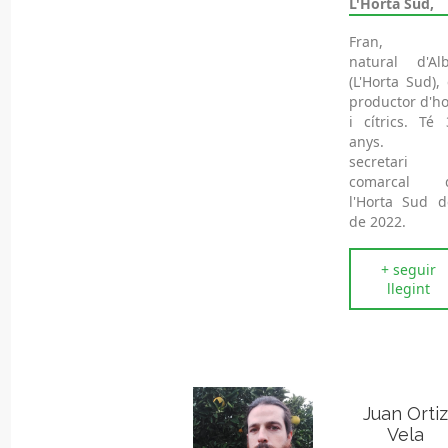
L'Horta Sud,
Fran,
natural d'Alb
(L'Horta Sud),
productor d'ho
i cítrics. Té 
anys. É
secretari
comarcal 
l'Horta Sud d
de 2022.
+ seguir
llegint
Juan Ortiz
Vela