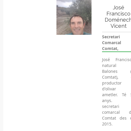
José
Francisco
Doménec
Vicent
Secretari
Comarcal 
Comtat,
José Francisc
natural
Balones (
Comtat), 
productor
d'olivar
ametler. Té 
anys. É
secretari
comarcal d
Comtat des 
2015.