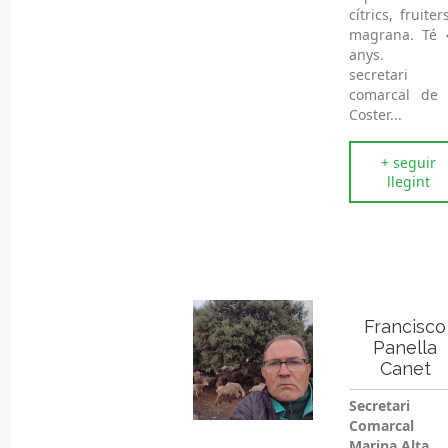
cítrics, fruiter
magrana. Té 
anys. É
secretari
comarcal de 
Coster...
+ seguir
llegint
Francisco
Panella
Canet
Secretari
Comarcal
Marina Alta,