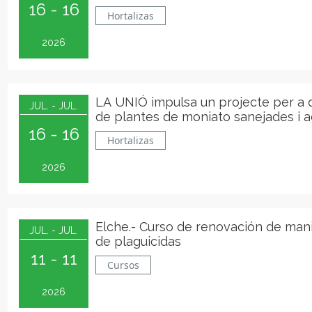
16 - 16
a las condiciones de cultivo valenci
Hortalizas
2026
LA UNIÓ impulsa un projecte per a 
JUL. - JUL.
de plantes de moniato sanejades i 
16 - 16
a les condicions de cultiu valencian
Hortalizas
2026
Elche.- Curso de renovación de man
JUL. - JUL.
de plaguicidas
11 - 11
Cursos
2026