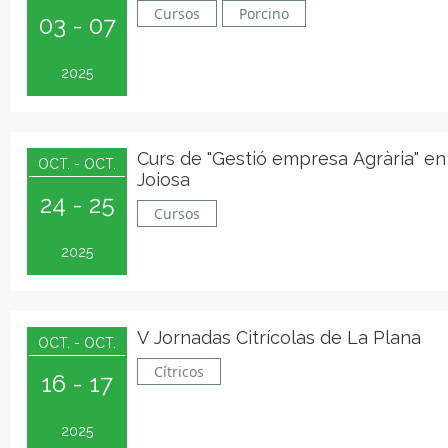
Cursos
Porcino
03 - 07
2025
Curs de "Gestió empresa Agrària" en 
OCT. - OCT.
Joiosa
24 - 25
Cursos
2025
V Jornadas Citrícolas de La Plana
OCT. - OCT.
Cítricos
16 - 17
2025