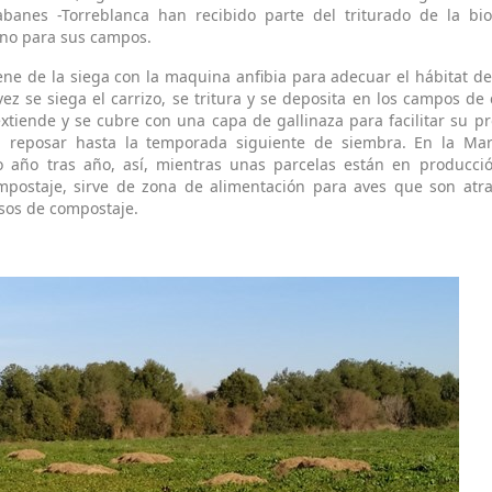
abanes -Torreblanca han recibido parte del triturado de la b
no para sus campos.
ne de la siega con la maquina anfibia para adecuar el hábitat de
z se siega el carrizo, se tritura y se deposita en los campos de 
xtiende y se cubre con una capa de gallinaza para facilitar su p
a reposar hasta la temporada siguiente de siembra. En la Mar
o año tras año, así, mientras unas parcelas están en producció
postaje, sirve de zona de alimentación para aves que son atra
esos de compostaje.