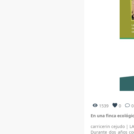
1539
0
0
En una finca ecológi
carricerin cejudo
|
L
Durante dos años con