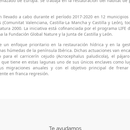
azado de Europa. Se trabaja en la restauración del hábitat de 
n llevado a cabo durante el período 2017-2020 en 12 municipio
(Comunitat Valenciana, Castilla-La Mancha y Castilla y León), tod
atura 2000. La iniciativa está cofinanciada por el programa LIFE 
a la Fundación Global Nature y la Junta de Castilla y León.
ne un enfoque prioritario en la restauración hídrica y en la ges
onas húmedas de la península Ibérica. Dichas actuaciones van enc
 para el carricerín cejudo (Acrocephalus paludicola), el páj
y que tiene en estas lagunas uno de sus únicos enclaves como lu
s migraciones anuales y con el objetivo principal de frena
ente en franca regresión.
Te ayudamos