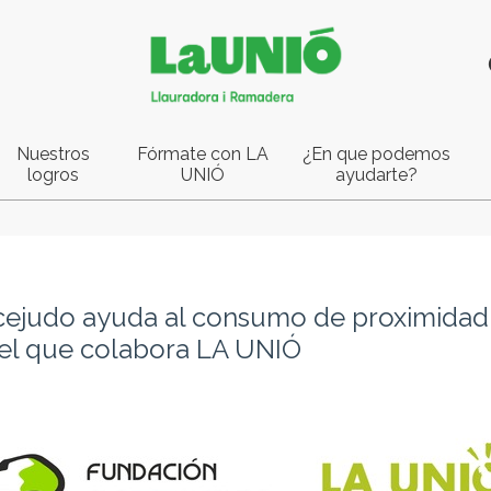
Nuestros
Fórmate con LA
¿En que podemos
logros
UNIÓ
ayudarte?
n cejudo ayuda al consumo de proximidad
el que colabora LA UNIÓ