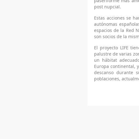
paseriforme más amen
post nupcial.
Estas acciones se ha
autónomas españolas 
espacios de la Red N
son socios de la mism
El proyecto LIFE tie
palustre de varias z
un hábitat adecuado
Europa continental, 
descanso durante su
poblaciones, actualm