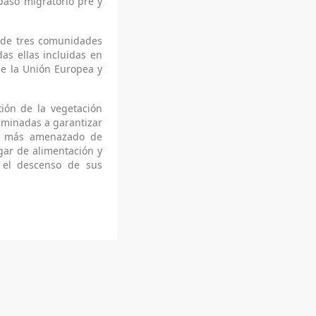
paso migratorio pre y
s de tres comunidades
as ellas incluidas en
de la Unión Europea y
tión de la vegetación
aminadas a garantizar
aro más amenazado de
gar de alimentación y
r el descenso de sus